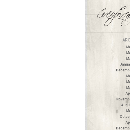
ARC
M
M
M
Janua
Decembe
M
M
M
Ap
Novemb
Augu
M
Octob
Ap
Decembe