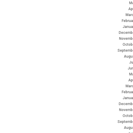
M
Ap
Mar
Februa
Janua
Decembe
Novemb
Octob
Septemb
Augu
Ju
Ju
M
Ap
Mar
Februa
Janua
Decembe
Novemb
Octob
Septemb
Augu