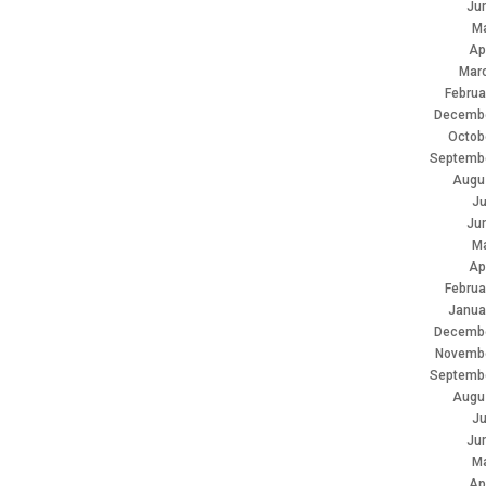
Ju
M
Ap
Mar
Februa
Decembe
Octob
Septemb
Augu
Ju
Ju
M
Ap
Februa
Janua
Decembe
Novemb
Septemb
Augu
Ju
Ju
M
Ap