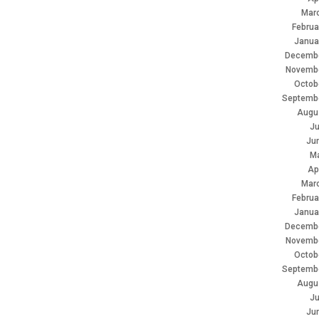
Mar
Februa
Janua
Decembe
Novemb
Octob
Septemb
Augu
Ju
Ju
M
Ap
Mar
Februa
Janua
Decembe
Novemb
Octob
Septemb
Augu
Ju
Ju