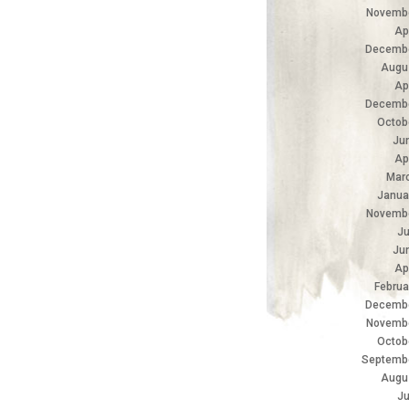
Novemb
Ap
Decembe
Augu
Ap
Decembe
Octob
Ju
Ap
Mar
Janua
Novemb
Ju
Ju
Ap
Februa
Decembe
Novemb
Octob
Septemb
Augu
Ju