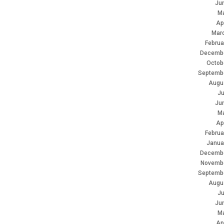
Ju
M
Ap
Mar
Februa
Decembe
Octob
Septemb
Augu
Ju
Ju
M
Ap
Februa
Janua
Decembe
Novemb
Septemb
Augu
Ju
Ju
M
Ap