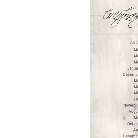
ARC
M
M
M
Janua
Decembe
M
M
M
Ap
Novemb
Augu
M
Octob
Ap
Decembe