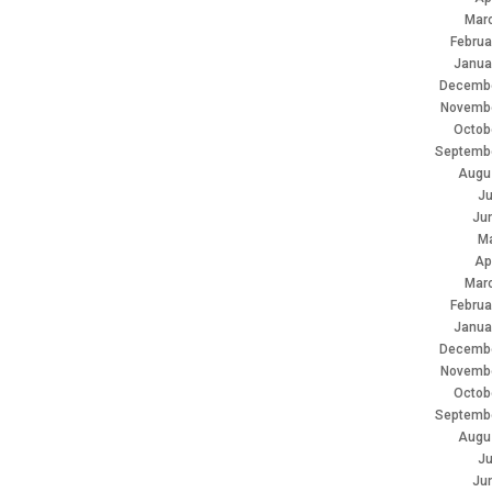
Mar
Februa
Janua
Decembe
Novemb
Octob
Septemb
Augu
Ju
Ju
M
Ap
Mar
Februa
Janua
Decembe
Novemb
Octob
Septemb
Augu
Ju
Ju