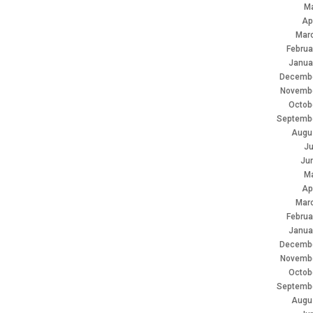
M
Ap
Mar
Februa
Janua
Decembe
Novemb
Octob
Septemb
Augu
Ju
Ju
M
Ap
Mar
Februa
Janua
Decembe
Novemb
Octob
Septemb
Augu