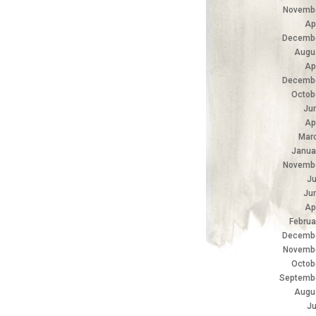
Novemb
Ap
Decembe
Augu
Ap
Decembe
Octob
Ju
Ap
Mar
Janua
Novemb
Ju
Ju
Ap
Februa
Decembe
Novemb
Octob
Septemb
Augu
Ju